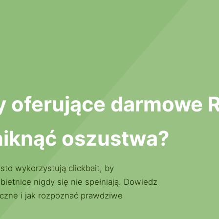
y oferujące darmowe 
 uniknąć oszustwa?
to wykorzystują clickbait, by
ietnice nigdy się nie spełniają. Dowiedz
eczne i jak rozpoznać prawdziwe