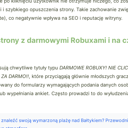
e po kliknięciu użytkownik nie otrzymuje niczego, co zos
ji i szybkiego opuszczenia strony. Takie zachowanie zw
e), co negatywnie wpływa na SEO i reputację witryny.
 strony z darmowymi Robuxami i na 
sują chwytliwe tytuły typu
DARMOWE ROBUXY! NIE CLIC
ZA DARMO!!
, które przyciągają głównie młodszych gracz
rowany do formularzy wymagających podania danych oso
lub wypełniania ankiet. Często prowadzi to do wyłudzen
 znaleźć swoją wymarzoną plażę nad Bałtykiem? Przewodni