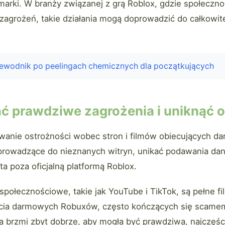
 marki. W branży związanej z grą Roblox, gdzie społeczno
 zagrożeń, takie działania mogą doprowadzić do całkowi
ewodnik po peelingach chemicznych dla początkujących
ć prawdziwe zagrożenia i uniknąć 
wanie ostrożności wobec stron i filmów obiecujących d
ki prowadzące do nieznanych witryn, unikać podawania d
ta poza oficjalną platformą Roblox.
społecznościowe, takie jak YouTube i TikTok, są pełne f
cia darmowych Robuxów, często kończących się scamem
ra brzmi zbyt dobrze, aby mogła być prawdziwa, najczęśc