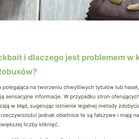
ckbait i dlaczego jest problemem w 
Robuxów?
 polegająca na tworzeniu chwytliwych tytułów lub haseł, 
ją sensacyjne informacje. W przypadku stron oferującyc
zają w błąd, sugerując istnienie legalnej metody zdobyc
zeczywistości jednak obietnice te są fałszywe i mają na
jwiększej liczby kliknięć.