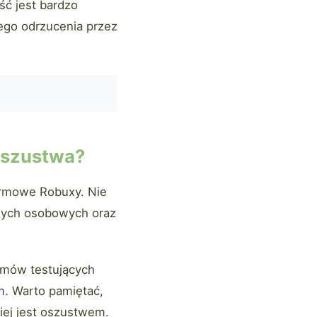
ść jest bardzo
tego odrzucenia przez
oszustwa?
armowe Robuxy. Nie
anych osobowych oraz
ilmów testujących
. Warto pamiętać,
iej jest oszustwem.