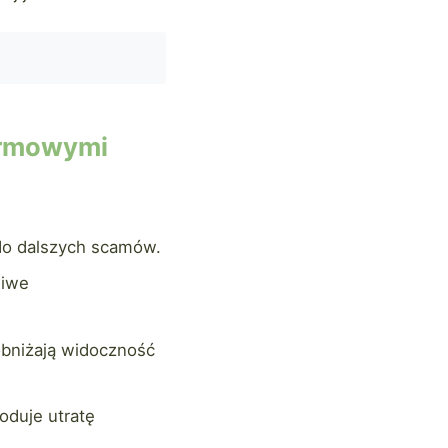
darmowymi
do dalszych scamów.
liwe
obniżają widoczność
oduje utratę