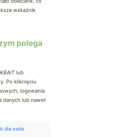
tało obiecane, co
iększa wskaźnik
czym polega
KBAIT
lub
y. Po kliknięciu
bowych, logowania
ia danych lub nawet
k dla osób