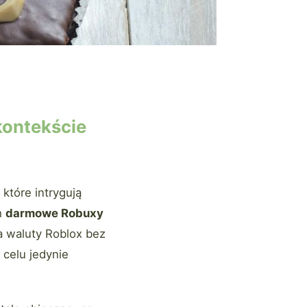
kontekście
które intrygują
h
darmowe Robuxy
ia waluty Roblox bez
 celu jedynie