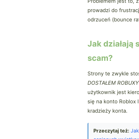
Problemem jest to, ż
prowadzi do frustrac
odrzuceń (bounce rat
Jak działają
scam?
Strony te zwykle sto
DOSTAŁEM ROBUXY 
użytkownik jest kie
się na konto Roblox 
kradzieży konta.
Przeczytaj też:
Jak