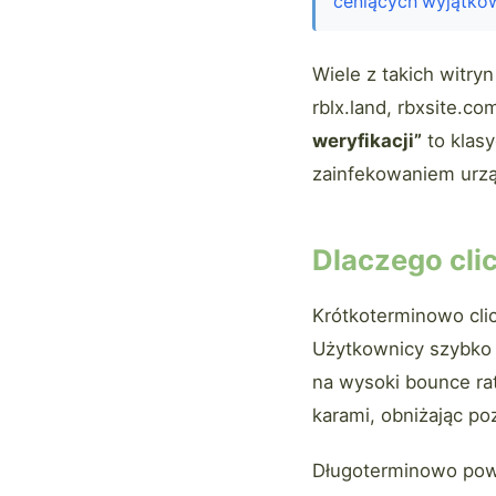
ceniących wyjątko
Wiele z takich witry
rblx.land, rbxsite.c
weryfikacji”
to klas
zainfekowaniem urz
Dlaczego cli
Krótkoterminowo clic
Użytkownicy szybko o
na wysoki bounce ra
karami, obniżając p
Długoterminowo powt