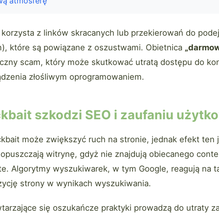
wą atmosferę
n korzysta z linków skracanych lub przekierowań do podej
om), które są powiązane z oszustwami. Obietnica
„darmow
yczny scam, który może skutkować utratą dostępu do kon
ądzenia złośliwym oprogramowaniem.
ckbait szkodzi SEO i zaufaniu użyt
kbait może zwiększyć ruch na stronie, jednak efekt ten j
puszczają witrynę, gdyż nie znajdują obiecanego conten
te. Algorytmy wyszukiwarek, w tym Google, reagują na t
ozycję strony w wynikach wyszukiwania.
arzające się oszukańcze praktyki prowadzą do utraty za