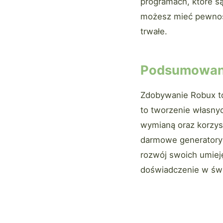
programach, które są
możesz mieć pewność
trwałe.
Podsumowan
Zdobywanie Robux to
to tworzenie własny
wymianą oraz korzyst
darmowe generatory t
rozwój swoich umieję
doświadczenie w świ