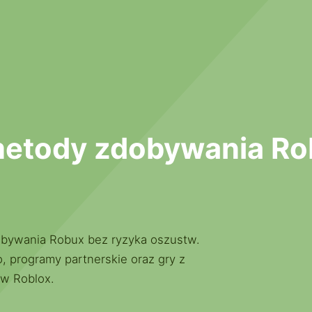
etody zdobywania Rob
obywania Robux bez ryzyka oszustw.
, programy partnerskie oraz gry z
 w Roblox.