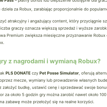
e Pass
– płatny bonus lub ulepszenie dostępne dla grac
dzieła za Robux, zarabiając proporcjonalnie do popularn
zyć atrakcyjny i angażujący content, który przyciągnie s
liczba graczy oznacza większą sprzedaż i wyższe zarobk
twa Premium zwiększa miesięczne przyznawanie Robux o
ox.
 gry z nagrodami i wymianą Robux?
jak
PLS DONATE
czy
Pet Posse Simulator
, oferują alte
oprzez mecze, wymiany lub prowadzenie własnych bud
założyć budkę, ustawić cenę i sprzedawać swoje bonu
or za około 5 godzin gry można zarobić nawet około 100
na zabawę może przełożyć się na realne korzyści.