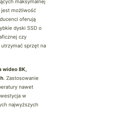
jących maksymalnej
 jest możliwość
ducenci oferują
ybkie dyski SSD o
ficznej czy
 utrzymać sprzęt na
a wideo 8K,
ch
. Zastosowanie
peratury nawet
nwestycja w
cych najwyższych