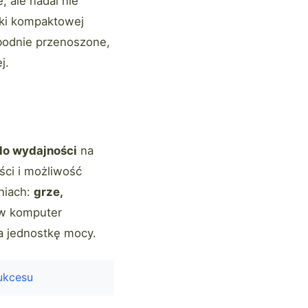
 ale nadal nie
ki kompaktowej
odnie przenoszone,
j.
a
do wydajności
na
ści i możliwość
niach:
grze,
 w komputer
na jednostkę mocy.
ukcesu