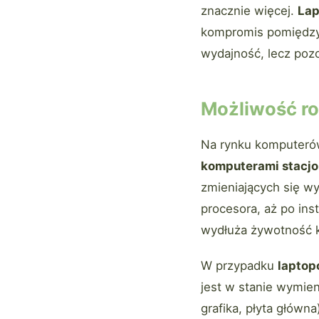
znacznie więcej.
Lap
kompromis pomiędzy
wydajność, lecz pozo
Możliwość ro
Na rynku komputeró
komputerami stacj
zmieniających się w
procesora, aż po ins
wydłuża żywotność k
W przypadku
lapto
jest w stanie wymien
grafika, płyta główn