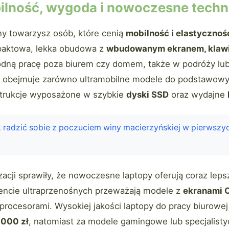
ilność, wygoda i nowoczesne techn
ny towarzysz osób, które cenią
mobilność i elastycznoś
paktowa, lekka obudowa z
wbudowanym ekranem, klawia
dną pracę poza biurem czy domem, także w podróży lub
w obejmuje zarówno ultramobilne modele do podstawowyc
rukcje wyposażone w szybkie
dyski SSD
oraz wydajne
 radzić sobie z poczuciem winy macierzyńskiej w pierwszy
acji sprawiły, że nowoczesne laptopy oferują coraz lep
ncie ultraprzenośnych przeważają modele z
ekranami 
ocesorami. Wysokiej jakości laptopy do pracy biurowej 
000 zł
, natomiast za modele gamingowe lub specjalisty