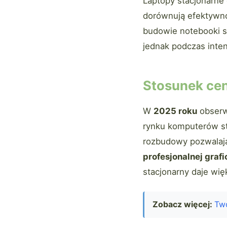
Laptopy stacjonarne 
dorównują efektywn
budowie notebooki 
jednak podczas inte
Stosunek cen
W
2025 roku
obserw
rynku komputerów st
rozbudowy pozwalaj
profesjonalnej graf
stacjonarny daje wię
Zobacz więcej:
Two