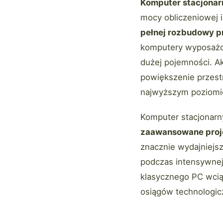
Komputer stacjonar
mocy obliczeniowej 
pełnej rozbudowy 
komputery wyposażon
dużej pojemności. Ak
powiększenie przest
najwyższym poziomie 
Komputer stacjonarn
zaawansowane proje
znacznie wydajniejs
podczas intensywnej
klasycznego PC wcią
osiągów technologic