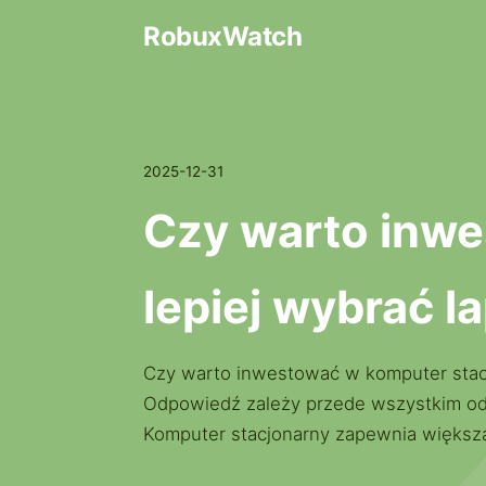
RobuxWatch
2025-12-31
Czy warto inwe
lepiej wybrać l
Czy warto inwestować w komputer stacj
Odpowiedź zależy przede wszystkim od 
Komputer stacjonarny zapewnia większą