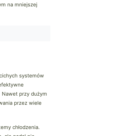
cym na mniejszej
 cichych systemów
 efektywne
y. Nawet przy dużym
owania przez wiele
temy chłodzenia.