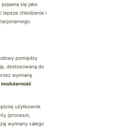
, pojawia się jako
lepsze chłodzenie i
stacjonarnego.
budowy pomiędzy
ję, dostosowaną do
 przez wymianę
a
modularność
ęściej użytkownik
ty (procesor,
czaj wymiany całego