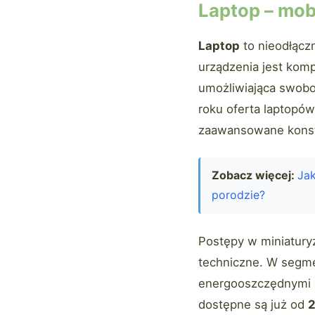
Laptop – mob
Laptop
to nieodłącz
urządzenia jest kom
umożliwiająca swobo
roku oferta laptopó
zaawansowane konst
Zobacz więcej:
Jak
porodzie?
Postępy w miniaturyz
techniczne. W segme
energooszczędnymi pr
dostępne są już od
2