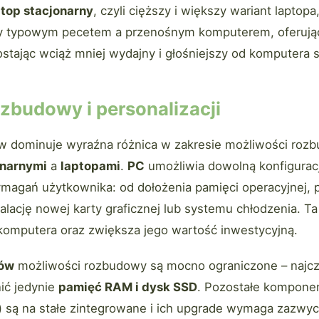
top stacjonarny
, czyli cięższy i większy wariant laptopa
 typowym pecetem a przenośnym komputerem, oferując 
stając wciąż mniej wydajny i głośniejszy od komputera 
zbudowy i personalizacji
w dominuje wyraźna różnica w zakresie możliwości roz
onarnymi
a
laptopami
.
PC
umożliwia dowolną konfigurac
ymagań użytkownika: od dołożenia pamięci operacyjnej,
talację nowej karty graficznej lub systemu chłodzenia. T
omputera oraz zwiększa jego wartość inwestycyjną.
pów
możliwości rozbudowy są mocno ograniczone – najcz
ić jedynie
pamięć RAM i dysk SSD
. Pozostałe komponen
a) są na stałe zintegrowane i ich upgrade wymaga zazwy