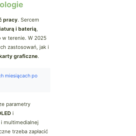
ologie
ć pracy
. Sercem
turą i baterią
,
 w terenie. W 2025
h zastosowań, jak i
karty graficzne
.
ch miesiącach po
sze parametry
OLED
i
i multimedialnej
czne trzeba zapłacić