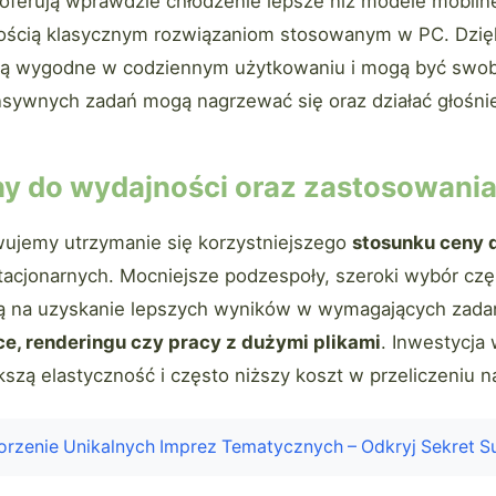
oferują wprawdzie chłodzenie lepsze niż modele mobilne,
ością klasycznym rozwiązaniom stosowanym w PC. Dzię
są wygodne w codziennym użytkowaniu i mogą być swob
nsywnych zadań mogą nagrzewać się oraz działać głośnie
y do wydajności oraz zastosowani
ujemy utrzymanie się korzystniejszego
stosunku ceny 
acjonarnych. Mocniejsze podzespoły, szeroki wybór czę
ą na uzyskanie lepszych wyników w wymagających zada
ice, renderingu czy pracy z dużymi plikami
. Inwestycja
kszą elastyczność i często niższy koszt w przeliczeniu 
rzenie Unikalnych Imprez Tematycznych – Odkryj Sekret S