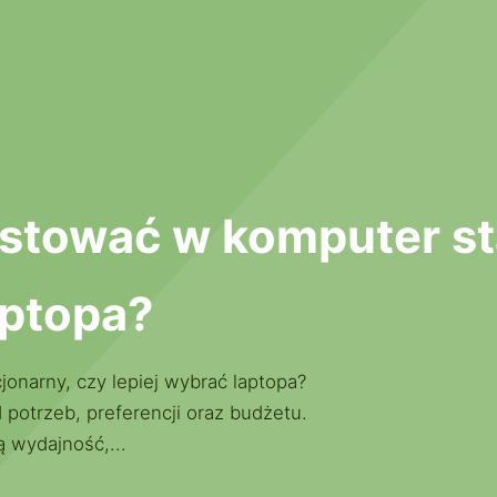
stować w komputer st
aptopa?
onarny, czy lepiej wybrać laptopa?
potrzeb, preferencji oraz budżetu.
 wydajność,...