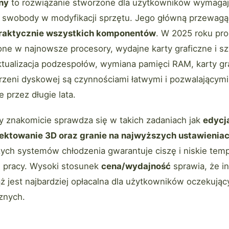
ny
to rozwiązanie stworzone dla użytkowników wymaga
i swobody w modyfikacji sprzętu. Jego główną przewagą
praktycznie wszystkich komponentów
. W 2025 roku pro
e w najnowsze procesory, wydajne karty graficzne i sz
tualizacja podzespołów, wymiana pamięci RAM, karty gra
rzeni dyskowej są czynnościami łatwymi i pozwalającymi
przez długie lata.
y znakomicie sprawdza się w takich zadaniach jak
edycj
ktowanie 3D oraz granie na najwyższych ustawienia
zych systemów chłodzenia gwarantuje ciszę i niskie tem
 pracy. Wysoki stosunek
cena/wydajność
sprawia, że i
ż jest najbardziej opłacalna dla użytkowników oczekują
znych.